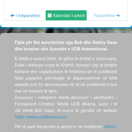
I mëparshëm
Kalendari i arkivit
Pasardhësi
Fjala për Sot autorizohet nga Bob dhe Debby Gass
dhe botohet nën liçensën e UCB International.
E drejta e autorit 2026, të gjitha të drejtat e rezervuara.
Duke i shërbyer trupit të Krishtit, botuesi i jep të drejtën
kishave dhe organizatave të krishtera që të publikojnë
falas pasazhe, përmbajtje të disponueshme në këtë
website prej 52 devocioneve në vit në publikimet e tyre
ose në mënyra të tjera.
Devocioni i mësipërm është devocioni i përditshëm i
Fondacionit Christian Media UCB Albania, autor i të
cilit është Bob Gass. Ai mund të gjendet në website
https://www.ucbalbania.com
Për të parë literaturën e përdorur në meditimet,
klikoni