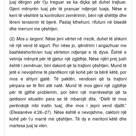
juaj dërgon për t’ju treguar se ka diçka që duhet trajtuar.
Gjeni mënyrën tuaj për të pranuar ndjenjat tuaja. Nëse e
keni të vështirë ta kontrolloni zemërimin, bëni një shëtitje dhe
lëreni tensionin të bjerë. Pastaj kthehuni, rifutuni në bisedë
dhe merruni me çështjen.
(2)
Mos u largoni
. Nëse jeni vërtet në rrezik, duhet të shkoni
në një vend të sigurt. Por nëse jo, qëndrimi i angazhuar me
bashkëshortin/en tuaj vërteton ndjenjat e të dyve. Është e
vetmja mënyrë për të gjetur një zgjidhje. Nëse njëri prej jush
është i zemëruar, bini dakord që ta trajtoni çështjen. Mund të
jetë e nevojshme të planifikoni një kohë për ta bërë këtë, por
mos e shtyni gjatë. Të paktën, vendosni që ta trajtoni
përpara se të flini atë natë. Mund të mos gjeni një zgjidhje
për të gjithë problemin, por bëni një marrëveshje që ta
qetësoni situatën para se të mbarojë dita. “Dielli të mos
perëndojë mbi inatin tuaj; dhe mos i jepni vend djallit.”
(Efesianëve 4:26–27). Nëse është e nevojshme, caktoni një
kohë për t’u marrë me çështjen. Të dy e meritoni këtë dhe
martesa juaj ia vlen.