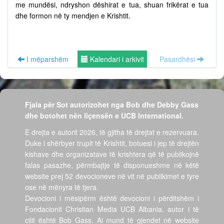
me mundësi, ndryshon dëshirat e tua, shuan frikërat e tua
dhe formon në ty mendjen e Krishtit.
I mëparshëm
Kalendari i arkivit
Pasardhësi
Fjala për Sot autorizohet nga Bob dhe Debby Gass
dhe botohet nën liçensën e UCB International.
E drejta e autorit 2026, të gjitha të drejtat e rezervuara.
Duke i shërbyer trupit të Krishtit, botuesi i jep të drejtën
kishave dhe organizatave të krishtera që të publikojnë
falas pasazhe, përmbajtje të disponueshme në këtë
website prej 52 devocioneve në vit në publikimet e tyre
ose në mënyra të tjera.
Devocioni i mësipërm është devocioni i përditshëm i
Fondacionit Christian Media UCB Albania, autor i të
cilit është Bob Gass. Ai mund të gjendet në website