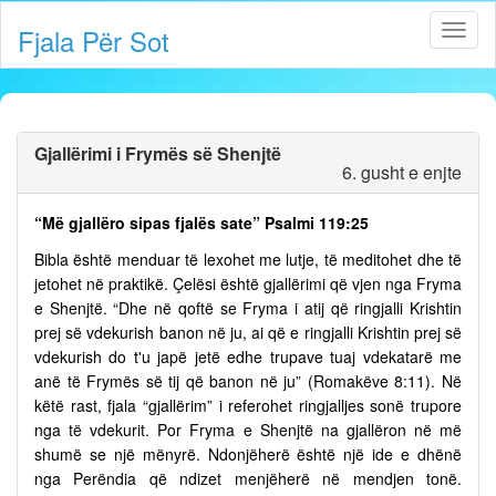
Fjala Për Sot
Gjallërimi i Frymës së Shenjtë
6. gusht e enjte
“Më gjallëro sipas fjalës sate” Psalmi 119:25
Bibla është menduar të lexohet me lutje, të meditohet dhe të
jetohet në praktikë. Çelësi është gjallërimi që vjen nga Fryma
e Shenjtë. “Dhe në qoftë se Fryma i atij që ringjalli Krishtin
prej së vdekurish banon në ju, ai që e ringjalli Krishtin prej së
vdekurish do t'u japë jetë edhe trupave tuaj vdekatarë me
anë të Frymës së tij që banon në ju” (Romakëve 8:11). Në
këtë rast, fjala “gjallërim” i referohet ringjalljes sonë trupore
nga të vdekurit. Por Fryma e Shenjtë na gjallëron në më
shumë se një mënyrë. Ndonjëherë është një ide e dhënë
nga Perëndia që ndizet menjëherë në mendjen tonë.