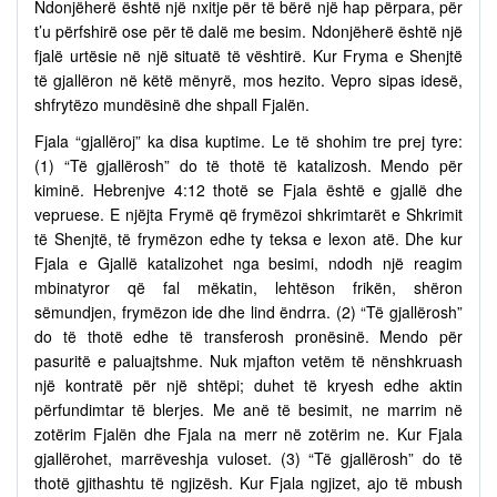
Ndonjëherë është një nxitje për të bërë një hap përpara, për
t’u përfshirë ose për të dalë me besim. Ndonjëherë është një
fjalë urtësie në një situatë të vështirë. Kur Fryma e Shenjtë
të gjallëron në këtë mënyrë, mos hezito. Vepro sipas idesë,
shfrytëzo mundësinë dhe shpall Fjalën.
Fjala “gjallëroj” ka disa kuptime. Le të shohim tre prej tyre:
(1) “Të gjallërosh” do të thotë të katalizosh. Mendo për
kiminë. Hebrenjve 4:12 thotë se Fjala është e gjallë dhe
vepruese. E njëjta Frymë që frymëzoi shkrimtarët e Shkrimit
të Shenjtë, të frymëzon edhe ty teksa e lexon atë. Dhe kur
Fjala e Gjallë katalizohet nga besimi, ndodh një reagim
mbinatyror që fal mëkatin, lehtëson frikën, shëron
sëmundjen, frymëzon ide dhe lind ëndrra. (2) “Të gjallërosh”
do të thotë edhe të transferosh pronësinë. Mendo për
pasuritë e paluajtshme. Nuk mjafton vetëm të nënshkruash
një kontratë për një shtëpi; duhet të kryesh edhe aktin
përfundimtar të blerjes. Me anë të besimit, ne marrim në
zotërim Fjalën dhe Fjala na merr në zotërim ne. Kur Fjala
gjallërohet, marrëveshja vuloset. (3) “Të gjallërosh” do të
thotë gjithashtu të ngjizësh. Kur Fjala ngjizet, ajo të mbush