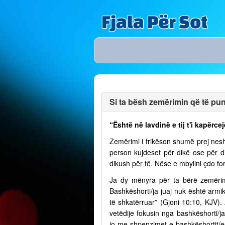
Fjala Për Sot
Si ta bësh zemërimin që të puno
“Është në lavdinë e tij t'i kapërcej
Zemërimi i frikëson shumë prej nesh
person kujdeset për dikë ose për 
dikush për të. Nëse e mbyllni çdo fo
Ja dy mënyra për ta bërë zemërim
Bashkëshorti/ja juaj nuk është armik
të shkatërruar” (Gjoni 10:10, KJV)
vetëdije fokusin nga bashkëshorti/
jo me shpenzimet e bashkëshortit/e