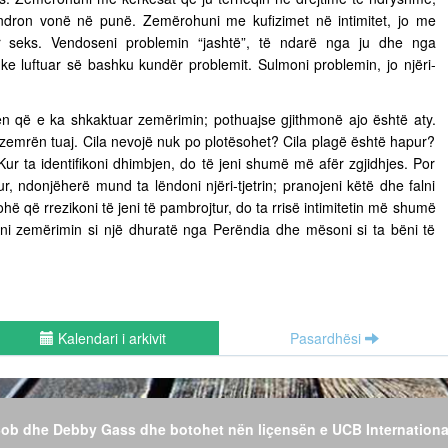
ëndron vonë në punë. Zemërohuni me kufizimet në intimitet, jo me
ër seks. Vendoseni problemin “jashtë”, të ndarë nga ju dhe nga
uke luftuar së bashku kundër problemit. Sulmoni problemin, jo njëri-
n që e ka shkaktuar zemërimin; pothuajse gjithmonë ajo është aty.
 zemrën tuaj. Cila nevojë nuk po plotësohet? Cila plagë është hapur?
Kur ta identifikoni dhimbjen, do të jeni shumë më afër zgjidhjes. Por
r, ndonjëherë mund ta lëndoni njëri-tjetrin; pranojeni këtë dhe falni
hë që rrezikoni të jeni të pambrojtur, do ta rrisë intimitetin më shumë
jeni zemërimin si një dhuratë nga Perëndia dhe mësoni si ta bëni të
Kalendari i arkivit
Pasardhësi
 Bob dhe Debby Gass dhe botohet nën liçensën e UCB Internationa