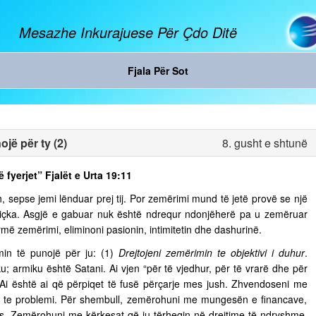
Mesazhe Inkurajuese Për Çdo Ditë
Fjala Për Sot
jë për ty (2)
8. gusht e shtunë
ë fyerjet” Fjalët e Urta 19:11
, sepse jemi lënduar prej tij. Por zemërimi mund të jetë provë se një
diçka. Asgjë e gabuar nuk është ndrequr ndonjëherë pa u zemëruar
rmë zemërimi, eliminoni pasionin, intimitetin dhe dashurinë.
in të punojë për ju: (1)
Drejtojeni zemërimin te objektivi i duhur
.
u; armiku është Satani. Ai vjen “për të vjedhur, për të vrarë dhe për
. Ai është ai që përpiqet të fusë përçarje mes jush. Zhvendoseni me
ja te problemi. Për shembull, zemërohuni me mungesën e financave,
s. Zemërohuni me kërkesat që ju tërheqin në drejtime të ndryshme,