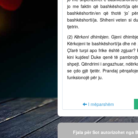
jo me faktin që bashkëshorti/ja q
bashkëshortin/en që thotë ‘jo’ p
bashkëshorti/ja. Shiheni veten si d
tjetrin.
(2)
Kërkoni dhimbjen.
Gjeni dhimbje
Kërkojeni te bashkëshorti/ja dhe në
Çfarë turpi apo frike është zgjuar? 
kini kujdes! Duke qenë të pambrojtu
shpejt. Qëndrimi i angazhuar, ndërko
se çdo gjë tjetër. Prandaj përqafo
funksionojë për ju.
I mëparshëm
Fjala për Sot autorizohet nga