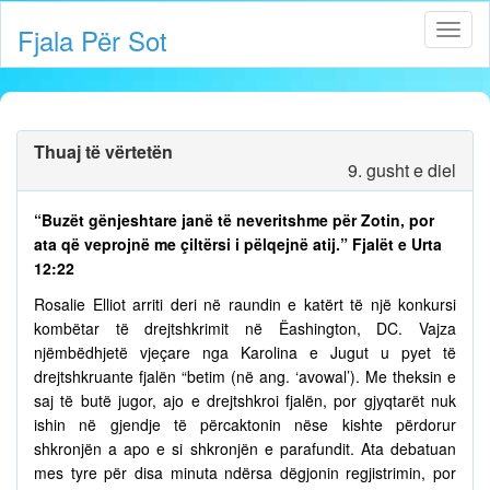
Fjala Për Sot
Thuaj të vërtetën
9. gusht e diel
“Buzët gënjeshtare janë të neveritshme për Zotin, por
ata që veprojnë me çiltërsi i pëlqejnë atij.” Fjalët e Urta
12:22
Rosalie Elliot arriti deri në raundin e katërt të një konkursi
kombëtar të drejtshkrimit në Ëashington, DC. Vajza
njëmbëdhjetë vjeçare nga Karolina e Jugut u pyet të
drejtshkruante fjalën “betim (në ang. ‘avowal’). Me theksin e
saj të butë jugor, ajo e drejtshkroi fjalën, por gjyqtarët nuk
ishin në gjendje të përcaktonin nëse kishte përdorur
shkronjën a apo e si shkronjën e parafundit. Ata debatuan
mes tyre për disa minuta ndërsa dëgjonin regjistrimin, por