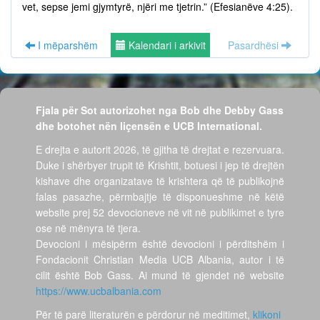
vet, sepse jemi gjymtyrë, njëri me tjetrin.” (Efesianëve 4:25).
I mëparshëm
Kalendari i arkivit
Pasardhësi
Fjala për Sot autorizohet nga Bob dhe Debby Gass
dhe botohet nën liçensën e UCB International.
E drejta e autorit 2026, të gjitha të drejtat e rezervuara.
Duke i shërbyer trupit të Krishtit, botuesi i jep të drejtën
kishave dhe organizatave të krishtera që të publikojnë
falas pasazhe, përmbajtje të disponueshme në këtë
website prej 52 devocioneve në vit në publikimet e tyre
ose në mënyra të tjera.
Devocioni i mësipërm është devocioni i përditshëm i
Fondacionit Christian Media UCB Albania, autor i të
cilit është Bob Gass. Ai mund të gjendet në website
https://www.ucbalbania.com
Për të parë literaturën e përdorur në meditimet,
klikoni