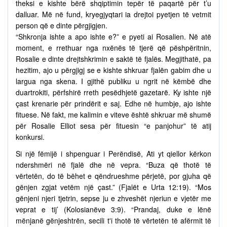
theksi e kishte bërë shqiptimin tepër të paqartë për t’u
dalluar. Më në fund, kryegjyqtari ia drejtoi pyetjen të vetmit
person që e dinte përgjigjen.
“Shkronja ishte a apo ishte e?” e pyeti ai Rosalien. Në atë
moment, e rrethuar nga nxënës të tjerë që pëshpëritnin,
Rosalie e dinte drejtshkrimin e saktë të fjalës. Megjithatë, pa
hezitim, ajo u përgjigj se e kishte shkruar fjalën gabim dhe u
largua nga skena. I gjithë publiku u ngrit në këmbë dhe
duartrokiti, përfshirë rreth pesëdhjetë gazetarë. Ky ishte një
çast krenarie për prindërit e saj. Edhe në humbje, ajo ishte
fituese. Në fakt, me kalimin e viteve është shkruar më shumë
për Rosalie Elliot sesa për fituesin “e panjohur” të atij
konkursi.
Si një fëmijë i shpenguar i Perëndisë, Ati yt qiellor kërkon
ndershmëri në fjalë dhe në vepra. “Buza që thotë të
vërtetën, do të bëhet e qëndrueshme përjetë, por gjuha që
gënjen zgjat vetëm një çast.” (Fjalët e Urta 12:19). “Mos
gënjeni njeri tjetrin, sepse ju e zhveshët njeriun e vjetër me
veprat e tij’ (Kolosianëve 3:9). “Prandaj, duke e lënë
mënjanë gënjeshtrën, secili t'i thotë të vërtetën të afërmit të