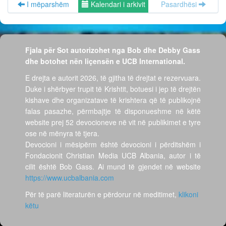
I mëparshëm
Kalendari i arkivit
Pasardhësi
Fjala për Sot autorizohet nga Bob dhe Debby Gass
dhe botohet nën liçensën e UCB International.
E drejta e autorit 2026, të gjitha të drejtat e rezervuara.
Duke i shërbyer trupit të Krishtit, botuesi i jep të drejtën
kishave dhe organizatave të krishtera që të publikojnë
falas pasazhe, përmbajtje të disponueshme në këtë
website prej 52 devocioneve në vit në publikimet e tyre
ose në mënyra të tjera.
Devocioni i mësipërm është devocioni i përditshëm i
Fondacionit Christian Media UCB Albania, autor i të
cilit është Bob Gass. Ai mund të gjendet në website
https://www.ucbalbania.com
Për të parë literaturën e përdorur në meditimet,
klikoni
këtu