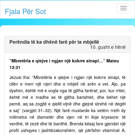
Fjala Për Sot
Perëndia të ka dhënë farë për ta mbjellë
10. gusht e hënë
“Mbretëria e qiejve i ngjan një kokrre sinapi…” Mateu
13:31
Jezusi tha: “Mbretëria e qiejve i ngjan një kokrre sinapi, të
cilën e merr një njeri dhe e mbjell në arën e vet. Ajo, pa
dyshim, është më e vogla nga të gjitha farërat; por, kur rritet,
është më e madhe se të gjitha barishtet, dhe bëhet një
pemë, aq sa zogjtë e qiellit vijnë dhe gjejnë strehë në degët
e saj” (vargjet 31–32). Një farë mustarde ka vetëm rreth dy
milimetra në diametër dhe vjen në tri lloje kryesore: të
verdhë, të zezë dhe të bardhë. Brenda kësaj fare gjendet një
profil ushqyes i jashtëzakonshëm, që përfshin vitaminat A,