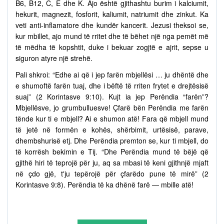
B6, B12, C, E dhe K. Ajo është gjithashtu burim i kalciumit,
hekurit, magnezit, fosforit, kaliumit, natriumit dhe zinkut. Ka
veti anti-inflamatore dhe kundër kancerit. Jezusi theksoi se,
kur mbillet, ajo mund të rritet dhe të bëhet një nga pemët më
të mëdha të kopshtit, duke i bekuar zogjtë e ajrit, sepse u
siguron atyre një strehë.
Pali shkroi: “Edhe ai që i jep farën mbjellësi … ju dhëntë dhe
e shumoftë farën tuaj, dhe i bëftë të rriten frytet e drejtësisë
suaj” (2 Korintasve 9:10). Kujt ia jep Perëndia “farën”?
Mbjellësve, jo grumbulluesve! Çfarë bën Perëndia me farën
tënde kur ti e mbjell? Ai e shumon atë! Fara që mbjell mund
të jetë në formën e kohës, shërbimit, urtësisë, parave,
dhembshurisë etj. Dhe Perëndia premton se, kur ti mbjell, do
të korrësh bekimin e Tij. “Dhe Perëndia mund të bëjë që
gjithë hiri të teprojë për ju, aq sa mbasi të keni gjithnjë mjaft
në çdo gjë, t'ju tepërojë për çfarëdo pune të mirë” (2
Korintasve 9:8). Perëndia të ka dhënë farë — mbille atë!