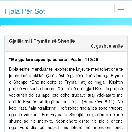
Fjala Për Sot
Gjallërimi i Frymës së Shenjtë
6. gusht e enjte
“Më gjallëro sipas fjalës sate” Psalmi 119:25
Bibla është menduar të lexohet me lutje, të meditohet dhe të
jetohet në praktikë. Çelësi është gjallërimi që vjen nga Fryma
e Shenjtë. “Dhe në qoftë se Fryma i atij që ringjalli Krishtin
prej së vdekurish banon në ju, ai që e ringjalli Krishtin prej së
vdekurish do t'u japë jetë edhe trupave tuaj vdekatarë me
anë të Frymës së tij që banon në ju” (Romakëve 8:11). Në
këtë rast, fjala “gjallërim” i referohet ringjalljes sonë trupore
nga të vdekurit. Por Fryma e Shenjtë na gjallëron në më
shumë se një mënyrë. Ndonjëherë është një ide e dhënë
nga Perëndia që ndizet menjëherë në mendjen tonë.