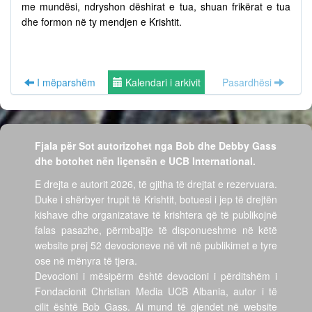
me mundësi, ndryshon dëshirat e tua, shuan frikërat e tua
dhe formon në ty mendjen e Krishtit.
I mëparshëm
Kalendari i arkivit
Pasardhësi
Fjala për Sot autorizohet nga Bob dhe Debby Gass
dhe botohet nën liçensën e UCB International.
E drejta e autorit 2026, të gjitha të drejtat e rezervuara.
Duke i shërbyer trupit të Krishtit, botuesi i jep të drejtën
kishave dhe organizatave të krishtera që të publikojnë
falas pasazhe, përmbajtje të disponueshme në këtë
website prej 52 devocioneve në vit në publikimet e tyre
ose në mënyra të tjera.
Devocioni i mësipërm është devocioni i përditshëm i
Fondacionit Christian Media UCB Albania, autor i të
cilit është Bob Gass. Ai mund të gjendet në website