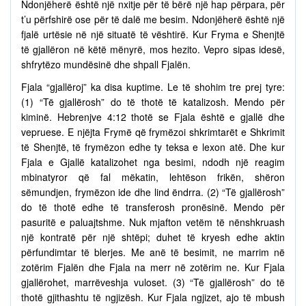
Ndonjëherë është një nxitje për të bërë një hap përpara, për
t’u përfshirë ose për të dalë me besim. Ndonjëherë është një
fjalë urtësie në një situatë të vështirë. Kur Fryma e Shenjtë
të gjallëron në këtë mënyrë, mos hezito. Vepro sipas idesë,
shfrytëzo mundësinë dhe shpall Fjalën.
Fjala “gjallëroj” ka disa kuptime. Le të shohim tre prej tyre:
(1) “Të gjallërosh” do të thotë të katalizosh. Mendo për
kiminë. Hebrenjve 4:12 thotë se Fjala është e gjallë dhe
vepruese. E njëjta Frymë që frymëzoi shkrimtarët e Shkrimit
të Shenjtë, të frymëzon edhe ty teksa e lexon atë. Dhe kur
Fjala e Gjallë katalizohet nga besimi, ndodh një reagim
mbinatyror që fal mëkatin, lehtëson frikën, shëron
sëmundjen, frymëzon ide dhe lind ëndrra. (2) “Të gjallërosh”
do të thotë edhe të transferosh pronësinë. Mendo për
pasuritë e paluajtshme. Nuk mjafton vetëm të nënshkruash
një kontratë për një shtëpi; duhet të kryesh edhe aktin
përfundimtar të blerjes. Me anë të besimit, ne marrim në
zotërim Fjalën dhe Fjala na merr në zotërim ne. Kur Fjala
gjallërohet, marrëveshja vuloset. (3) “Të gjallërosh” do të
thotë gjithashtu të ngjizësh. Kur Fjala ngjizet, ajo të mbush