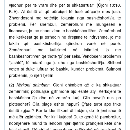
vjedhur, për të vrarë dhe për të shkatërruar” (Gjoni 10:10,
KJV). Ai është ai që përpiqet të fusë përçarje mes jush.
Zhvendoseni me vetëdije fokusin nga bashkëshorti/ja te
problemi. Për shembull, zemërohuni me mungesën e
financave, jo me shpenzimet e bashkëshortit/es. Zemërohuni
me kërkesat që ju tërheqin në drejtime të ndryshme, jo me
faktin që bashkëshorti/ja qëndron vonë në punë.
Zemërohuni me kufizimet në intimitet, jo me
bashkëshortin/en që thotë ‘jo’ për seks. Vendoseni problemin
“jashtë”, të ndarë nga ju dhe nga bashkëshorti/ja. Shiheni
veten si duke luftuar së bashku kundër problemit. Sulmoni
problemin, jo njëri-tjetrin.
(2)
Kërkoni dhimbjen.
Gjeni dhimbjen që e ka shkaktuar
zemërimin; pothuajse gjithmonë ajo është aty. Kërkojeni te
bashkëshorti/ja dhe në zemrën tuaj. Cila nevojë nuk po
plotësohet? Cila plagë është hapur? Çfarë turpi apo frike
është zgjuar? Kur ta identifikoni dhimbjen, do të jeni shumë
më afër zgjidhjes. Por kini kujdes! Duke qenë të pambrojtur,
ndonjëherë mund ta lëndoni njëri-tjetrin; pranojeni këtë dhe
falni shpejt. Qëndrimi i angazhuar, ndërkohë që rrezikoni të