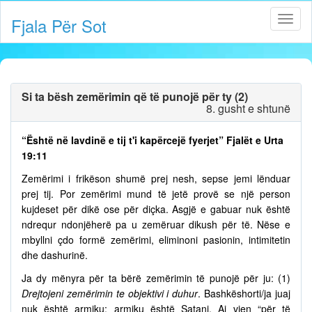
Fjala Për Sot
Si ta bësh zemërimin që të punojë për ty (2)
8. gusht e shtunë
“Është në lavdinë e tij t'i kapërcejë fyerjet” Fjalët e Urta
19:11
Zemërimi i frikëson shumë prej nesh, sepse jemi lënduar
prej tij. Por zemërimi mund të jetë provë se një person
kujdeset për dikë ose për diçka. Asgjë e gabuar nuk është
ndrequr ndonjëherë pa u zemëruar dikush për të. Nëse e
mbyllni çdo formë zemërimi, eliminoni pasionin, intimitetin
dhe dashurinë.
Ja dy mënyra për ta bërë zemërimin të punojë për ju: (1)
Drejtojeni zemërimin te objektivi i duhur
. Bashkëshorti/ja juaj
nuk është armiku; armiku është Satani. Ai vjen “për të