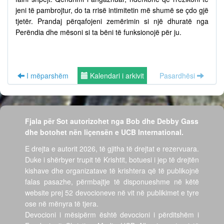
jeni të pambrojtur, do ta rrisë intimitetin më shumë se çdo gjë
tjetër. Prandaj përqafojeni zemërimin si një dhuratë nga
Perëndia dhe mësoni si ta bëni të funksionojë për ju.
I mëparshëm
Kalendari i arkivit
Pasardhësi
Fjala për Sot autorizohet nga Bob dhe Debby Gass
dhe botohet nën liçensën e UCB International.
E drejta e autorit 2026, të gjitha të drejtat e rezervuara.
Duke i shërbyer trupit të Krishtit, botuesi i jep të drejtën
kishave dhe organizatave të krishtera që të publikojnë
falas pasazhe, përmbajtje të disponueshme në këtë
website prej 52 devocioneve në vit në publikimet e tyre
ose në mënyra të tjera.
Devocioni i mësipërm është devocioni i përditshëm i