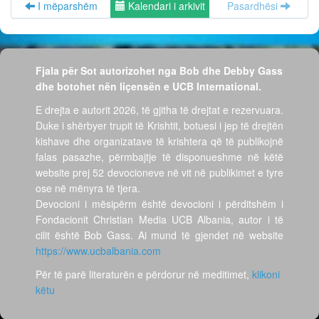
I mëparshëm
Kalendari i arkivit
Pasardhësi
Fjala për Sot autorizohet nga Bob dhe Debby Gass
dhe botohet nën liçensën e UCB International.
E drejta e autorit 2026, të gjitha të drejtat e rezervuara.
Duke i shërbyer trupit të Krishtit, botuesi i jep të drejtën
kishave dhe organizatave të krishtera që të publikojnë
falas pasazhe, përmbajtje të disponueshme në këtë
website prej 52 devocioneve në vit në publikimet e tyre
ose në mënyra të tjera.
Devocioni i mësipërm është devocioni i përditshëm i
Fondacionit Christian Media UCB Albania, autor i të
cilit është Bob Gass. Ai mund të gjendet në website
https://www.ucbalbania.com
Për të parë literaturën e përdorur në meditimet,
klikoni
këtu