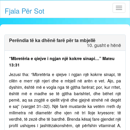
Fjala Për Sot
Perëndia të ka dhënë farë për ta mbjellë
10. gusht e hënë
“Mbretëria e qiejve i ngjan një kokrre sinapi…” Mateu
13:31
Jezusi tha: “Mbretëria e qiejve i ngjan një kokrre sinapi, të
cilën e merr një njeri dhe e mbjell në arën e vet. Ajo, pa
dyshim, është më e vogla nga të gjitha farërat; por, kur rritet,
është më e madhe se të gjitha barishtet, dhe bëhet një
pemë, aq sa zogjtë e qiellit vijnë dhe gjejnë strehë në degët
e saj” (vargjet 31–32). Një farë mustarde ka vetëm rreth dy
milimetra në diametër dhe vjen në tri lloje kryesore: të
verdhë, të zezë dhe të bardhë. Brenda kësaj fare gjendet një
profil ushqyes i jashtëzakonshëm, që përfshin vitaminat A,