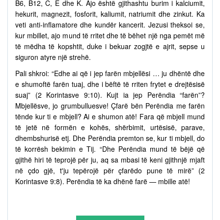
B6, B12, C, E dhe K. Ajo është gjithashtu burim i kalciumit,
hekurit, magnezit, fosforit, kaliumit, natriumit dhe zinkut. Ka
veti anti-inflamatore dhe kundër kancerit. Jezusi theksoi se,
kur mbillet, ajo mund të rritet dhe të bëhet një nga pemët më
të mëdha të kopshtit, duke i bekuar zogjtë e ajrit, sepse u
siguron atyre një strehë.
Pali shkroi: “Edhe ai që i jep farën mbjellësi … ju dhëntë dhe
e shumoftë farën tuaj, dhe i bëftë të rriten frytet e drejtësisë
suaj” (2 Korintasve 9:10). Kujt ia jep Perëndia “farën”?
Mbjellësve, jo grumbulluesve! Çfarë bën Perëndia me farën
tënde kur ti e mbjell? Ai e shumon atë! Fara që mbjell mund
të jetë në formën e kohës, shërbimit, urtësisë, parave,
dhembshurisë etj. Dhe Perëndia premton se, kur ti mbjell, do
të korrësh bekimin e Tij. “Dhe Perëndia mund të bëjë që
gjithë hiri të teprojë për ju, aq sa mbasi të keni gjithnjë mjaft
në çdo gjë, t'ju tepërojë për çfarëdo pune të mirë” (2
Korintasve 9:8). Perëndia të ka dhënë farë — mbille atë!