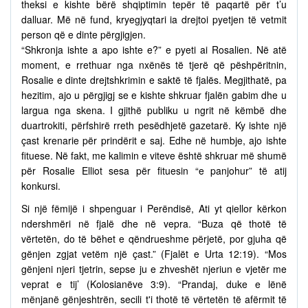
theksi e kishte bërë shqiptimin tepër të paqartë për t’u
dalluar. Më në fund, kryegjyqtari ia drejtoi pyetjen të vetmit
person që e dinte përgjigjen.
“Shkronja ishte a apo ishte e?” e pyeti ai Rosalien. Në atë
moment, e rrethuar nga nxënës të tjerë që pëshpëritnin,
Rosalie e dinte drejtshkrimin e saktë të fjalës. Megjithatë, pa
hezitim, ajo u përgjigj se e kishte shkruar fjalën gabim dhe u
largua nga skena. I gjithë publiku u ngrit në këmbë dhe
duartrokiti, përfshirë rreth pesëdhjetë gazetarë. Ky ishte një
çast krenarie për prindërit e saj. Edhe në humbje, ajo ishte
fituese. Në fakt, me kalimin e viteve është shkruar më shumë
për Rosalie Elliot sesa për fituesin “e panjohur” të atij
konkursi.
Si një fëmijë i shpenguar i Perëndisë, Ati yt qiellor kërkon
ndershmëri në fjalë dhe në vepra. “Buza që thotë të
vërtetën, do të bëhet e qëndrueshme përjetë, por gjuha që
gënjen zgjat vetëm një çast.” (Fjalët e Urta 12:19). “Mos
gënjeni njeri tjetrin, sepse ju e zhveshët njeriun e vjetër me
veprat e tij’ (Kolosianëve 3:9). “Prandaj, duke e lënë
mënjanë gënjeshtrën, secili t'i thotë të vërtetën të afërmit të