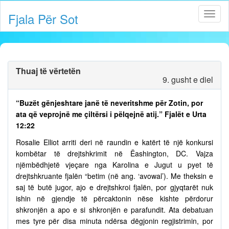
Fjala Për Sot
Thuaj të vërtetën
9. gusht e diel
“Buzët gënjeshtare janë të neveritshme për Zotin, por
ata që veprojnë me çiltërsi i pëlqejnë atij.” Fjalët e Urta
12:22
Rosalie Elliot arriti deri në raundin e katërt të një konkursi
kombëtar të drejtshkrimit në Ëashington, DC. Vajza
njëmbëdhjetë vjeçare nga Karolina e Jugut u pyet të
drejtshkruante fjalën “betim (në ang. ‘avowal’). Me theksin e
saj të butë jugor, ajo e drejtshkroi fjalën, por gjyqtarët nuk
ishin në gjendje të përcaktonin nëse kishte përdorur
shkronjën a apo e si shkronjën e parafundit. Ata debatuan
mes tyre për disa minuta ndërsa dëgjonin regjistrimin, por