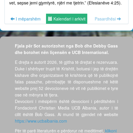
vet, sepse jemi gjymtyrë, njëri me tjetrin.” (Efesianëve 4:25).
I mëparshëm
Kalendari i arkivit
Pasardhësi
Fjala për Sot autorizohet nga Bob dhe Debby Gass
dhe botohet nën liçensën e UCB International.
E drejta e autorit 2026, të gjitha të drejtat e rezervuara.
Duke i shërbyer trupit të Krishtit, botuesi i jep të drejtën
kishave dhe organizatave të krishtera që të publikojnë
falas pasazhe, përmbajtje të disponueshme në këtë
website prej 52 devocioneve në vit në publikimet e tyre
ose në mënyra të tjera.
Devocioni i mësipërm është devocioni i përditshëm i
Fondacionit Christian Media UCB Albania, autor i të
cilit është Bob Gass. Ai mund të gjendet në website
https://www.ucbalbania.com
Për të parë literaturën e përdorur në meditimet,
klikoni