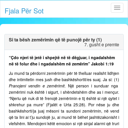
Fjala Për Sot
Si ta bësh zemërimin që të punojë për ty (1)
7. gusht e premte
“Çdo njeri të jetë i shpejtë në të dëgjuar, i ngadalshëm
në të folur dhe i ngadalshëm në zemërim” Jakobi 1:19
Ju mund ta përdorni zemërimin për të thelluar realisht lidhjen
dhe intimitetin mes jush dhe bashkëshortit/es suaj. Ja si: (1)
Pranojeni vendin e zemërimit
. Një person i sunduar nga
zemërimi nuk është i sigurt, i shëndetshëm dhe as i mençur.
“Njeriu që nuk di të frenojë zemërimin e tij është si një qytet i
shkrehur pa mure” (Fjalët e Urta 25:28). Por nëse ju dhe
bashkëshorti/ja juaj mësoni ta sundoni zemërimin, në vend
që ta lini ai t’ju sundojë ju, ai mund të bëhet jashtëzakonisht i
vlefshëm. Mendojeni këtë emocion si një sinjal alarmi që truri