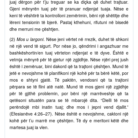
juaj dërgon për t’ju treguar se ka diçka që duhet trajtuar.
Gjeni mënyrën tuaj për të pranuar ndjenjat tuaja. Nëse e
keni të vështirë ta kontrolloni zemërimin, bëni një shëtitje dhe
lëreni tensionin të bjerë. Pastaj kthehuni, rifutuni në bisedë
dhe merruni me çështjen.
(2)
Mos u largoni
. Nëse jeni vërtet në rrezik, duhet të shkoni
në një vend të sigurt. Por nëse jo, qëndrimi i angazhuar me
bashkëshortin/en tuaj vërteton ndjenjat e të dyve. Është e
vetmja mënyrë për të gjetur një zgjidhje. Nëse njëri prej jush
është i zemëruar, bini dakord që ta trajtoni çështjen. Mund të
jetë e nevojshme të planifikoni një kohë për ta bërë këtë, por
mos e shtyni gjatë. Të paktën, vendosni që ta trajtoni
përpara se të flini atë natë. Mund të mos gjeni një zgjidhje
për të gjithë problemin, por bëni një marrëveshje që ta
qetësoni situatën para se të mbarojë dita. “Dielli të mos
perëndojë mbi inatin tuaj; dhe mos i jepni vend djallit.”
(Efesianëve 4:26–27). Nëse është e nevojshme, caktoni një
kohë për t’u marrë me çështjen. Të dy e meritoni këtë dhe
martesa juaj ia vlen.