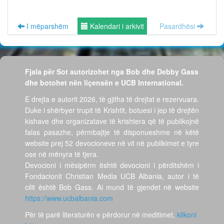
I mëparshëm
Kalendari i arkivit
Pasardhësi
Fjala për Sot autorizohet nga Bob dhe Debby Gass
dhe botohet nën liçensën e UCB International.
E drejta e autorit 2026, të gjitha të drejtat e rezervuara.
Duke i shërbyer trupit të Krishtit, botuesi i jep të drejtën
kishave dhe organizatave të krishtera që të publikojnë
falas pasazhe, përmbajtje të disponueshme në këtë
website prej 52 devocioneve në vit në publikimet e tyre
ose në mënyra të tjera.
Devocioni i mësipërm është devocioni i përditshëm i
Fondacionit Christian Media UCB Albania, autor i të
cilit është Bob Gass. Ai mund të gjendet në website
https://www.ucbalbania.com
Për të parë literaturën e përdorur në meditimet,
klikoni