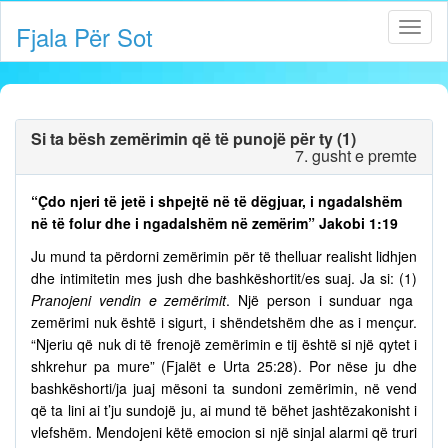
Fjala Për Sot
Si ta bësh zemërimin që të punojë për ty (1)
7. gusht e premte
“Çdo njeri të jetë i shpejtë në të dëgjuar, i ngadalshëm
në të folur dhe i ngadalshëm në zemërim” Jakobi 1:19
Ju mund ta përdorni zemërimin për të thelluar realisht lidhjen
dhe intimitetin mes jush dhe bashkëshortit/es suaj. Ja si: (1)
Pranojeni vendin e zemërimit
. Një person i sunduar nga
zemërimi nuk është i sigurt, i shëndetshëm dhe as i mençur.
“Njeriu që nuk di të frenojë zemërimin e tij është si një qytet i
shkrehur pa mure” (Fjalët e Urta 25:28). Por nëse ju dhe
bashkëshorti/ja juaj mësoni ta sundoni zemërimin, në vend
që ta lini ai t’ju sundojë ju, ai mund të bëhet jashtëzakonisht i
vlefshëm. Mendojeni këtë emocion si një sinjal alarmi që truri