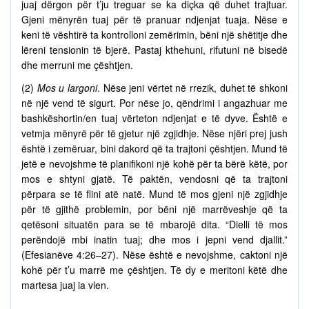
juaj dërgon për t’ju treguar se ka diçka që duhet trajtuar.
Gjeni mënyrën tuaj për të pranuar ndjenjat tuaja. Nëse e
keni të vështirë ta kontrolloni zemërimin, bëni një shëtitje dhe
lëreni tensionin të bjerë. Pastaj kthehuni, rifutuni në bisedë
dhe merruni me çështjen.
(2)
Mos u largoni
. Nëse jeni vërtet në rrezik, duhet të shkoni
në një vend të sigurt. Por nëse jo, qëndrimi i angazhuar me
bashkëshortin/en tuaj vërteton ndjenjat e të dyve. Është e
vetmja mënyrë për të gjetur një zgjidhje. Nëse njëri prej jush
është i zemëruar, bini dakord që ta trajtoni çështjen. Mund të
jetë e nevojshme të planifikoni një kohë për ta bërë këtë, por
mos e shtyni gjatë. Të paktën, vendosni që ta trajtoni
përpara se të flini atë natë. Mund të mos gjeni një zgjidhje
për të gjithë problemin, por bëni një marrëveshje që ta
qetësoni situatën para se të mbarojë dita. “Dielli të mos
perëndojë mbi inatin tuaj; dhe mos i jepni vend djallit.”
(Efesianëve 4:26–27). Nëse është e nevojshme, caktoni një
kohë për t’u marrë me çështjen. Të dy e meritoni këtë dhe
martesa juaj ia vlen.