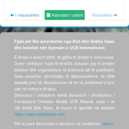
I mëparshëm
Kalendari i arkivit
Pasardhësi
Fjala për Sot autorizohet nga Bob dhe Debby Gass
dhe botohet nën liçensën e UCB International.
E drejta e autorit 2026, të gjitha të drejtat e rezervuara.
Duke i shërbyer trupit të Krishtit, botuesi i jep të drejtën
kishave dhe organizatave të krishtera që të publikojnë
falas pasazhe, përmbajtje të disponueshme në këtë
website prej 52 devocioneve në vit në publikimet e tyre
ose në mënyra të tjera.
Devocioni i mësipërm është devocioni i përditshëm i
Fondacionit Christian Media UCB Albania, autor i të
cilit është Bob Gass. Ai mund të gjendet në website
https://www.ucbalbania.com
Për të parë literaturën e përdorur në meditimet,
klikoni