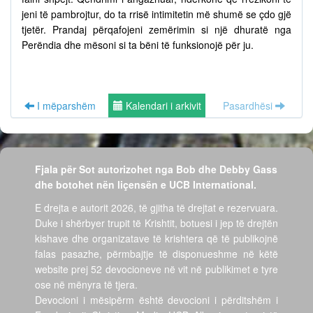
jeni të pambrojtur, do ta rrisë intimitetin më shumë se çdo gjë
tjetër. Prandaj përqafojeni zemërimin si një dhuratë nga
Perëndia dhe mësoni si ta bëni të funksionojë për ju.
I mëparshëm
Kalendari i arkivit
Pasardhësi
Fjala për Sot autorizohet nga Bob dhe Debby Gass
dhe botohet nën liçensën e UCB International.
E drejta e autorit 2026, të gjitha të drejtat e rezervuara.
Duke i shërbyer trupit të Krishtit, botuesi i jep të drejtën
kishave dhe organizatave të krishtera që të publikojnë
falas pasazhe, përmbajtje të disponueshme në këtë
website prej 52 devocioneve në vit në publikimet e tyre
ose në mënyra të tjera.
Devocioni i mësipërm është devocioni i përditshëm i