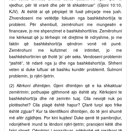
vjedhur, për të vrarë dhe për të shkatërruar” (Gjoni 10:10,
KJV). Ai është ai që përpiqet të fusë përçarje mes jush.
Zhvendoseni me vetëdije fokusin nga bashkëshorti/ja te
problemi. Për shembull, zemërohuni me mungesën e
financave, jo me shpenzimet e bashkëshortit/es. Zemërohuni
me kërkesat që ju tërheqin në drejtime të ndryshme, jo me
faktin që bashkëshorti/ja qëndron vonë në punë.
Zemërohuni me kufizimet në intimitet, jo me
bashkëshortin/en që thotë ‘jo’ për seks. Vendoseni problemin
“jashtë”, të ndarë nga ju dhe nga bashkëshorti/ja. Shiheni
veten si duke luftuar së bashku kundër problemit. Sulmoni
problemin, jo njëri-tjetrin.
(2)
Kërkoni dhimbjen.
Gjeni dhimbjen që e ka shkaktuar
zemërimin; pothuajse gjithmonë ajo është aty. Kërkojeni te
bashkëshorti/ja dhe në zemrën tuaj. Cila nevojë nuk po
plotësohet? Cila plagë është hapur? Çfarë turpi apo frike
është zgjuar? Kur ta identifikoni dhimbjen, do të jeni shumë
më afër zgjidhjes. Por kini kujdes! Duke qenë të pambrojtur,
ndonjëherë mund ta lëndoni njëri-tjetrin; pranojeni këtë dhe
falni shpejt. Qëndrimi i angazhuar, ndërkohë që rrezikoni të