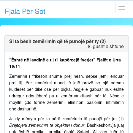
Fjala Për Sot
Si ta bësh zemërimin që të punojë për ty (2)
8. gusht e shtunë
“Është në lavdinë e tij t'i kapërcejë fyerjet” Fjalët e Urta
19:11
Zemërimi i frikëson shumë prej nesh, sepse jemi lënduar
prej tij. Por zemërimi mund të jetë provë se një person
kujdeset për dikë ose për diçka. Asgjë e gabuar nuk është
ndrequr ndonjëherë pa u zemëruar dikush për të. Nëse e
mbyllni çdo formë zemërimi, eliminoni pasionin, intimitetin
dhe dashurinë.
Ja dy mënyra për ta bërë zemërimin të punojë për ju: (1)
Drejtojeni zemërimin te objektivi i duhur
. Bashkëshorti/ja juaj
nuk është armiku; armiku është Satani. Ai vjen “për të