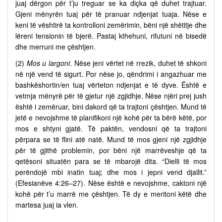
juaj dërgon për t’ju treguar se ka diçka që duhet trajtuar.
Gjeni mënyrën tuaj për të pranuar ndjenjat tuaja. Nëse e
keni të vështirë ta kontrolloni zemërimin, bëni një shëtitje dhe
lëreni tensionin të bjerë. Pastaj kthehuni, rifutuni në bisedë
dhe merruni me çështjen.
(2)
Mos u largoni
. Nëse jeni vërtet në rrezik, duhet të shkoni
në një vend të sigurt. Por nëse jo, qëndrimi i angazhuar me
bashkëshortin/en tuaj vërteton ndjenjat e të dyve. Është e
vetmja mënyrë për të gjetur një zgjidhje. Nëse njëri prej jush
është i zemëruar, bini dakord që ta trajtoni çështjen. Mund të
jetë e nevojshme të planifikoni një kohë për ta bërë këtë, por
mos e shtyni gjatë. Të paktën, vendosni që ta trajtoni
përpara se të flini atë natë. Mund të mos gjeni një zgjidhje
për të gjithë problemin, por bëni një marrëveshje që ta
qetësoni situatën para se të mbarojë dita. “Dielli të mos
perëndojë mbi inatin tuaj; dhe mos i jepni vend djallit.”
(Efesianëve 4:26–27). Nëse është e nevojshme, caktoni një
kohë për t’u marrë me çështjen. Të dy e meritoni këtë dhe
martesa juaj ia vlen.