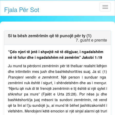
Fjala Për Sot
Si ta bësh zemërimin që të punojë për ty (1)
7. gusht e premte
“Çdo njeri të jetë i shpejtë në të dëgjuar, i ngadalshëm
në të folur dhe i ngadalshëm në zemërim” Jakobi 1:19
Ju mund ta përdorni zemërimin për të thelluar realisht lidhjen
dhe intimitetin mes jush dhe bashkëshortit/es suaj. Ja si: (1)
Pranojeni vendin e zemërimit
. Një person i sunduar nga
zemërimi nuk është i sigurt, i shëndetshëm dhe as i mençur.
“Njeriu që nuk di të frenojë zemërimin e tij është si një qytet i
shkrehur pa mure” (Fjalët e Urta 25:28). Por nëse ju dhe
bashkëshorti/ja juaj mësoni ta sundoni zemërimin, në vend
që ta lini ai t’ju sundojë ju, ai mund të bëhet jashtëzakonisht i
vlefshëm. Mendojeni këtë emocion si një sinjal alarmi që truri