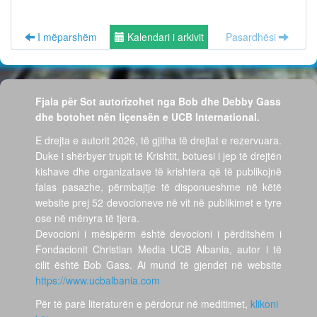
I mëparshëm
Kalendari i arkivit
Pasardhësi
Fjala për Sot autorizohet nga Bob dhe Debby Gass
dhe botohet nën liçensën e UCB International.
E drejta e autorit 2026, të gjitha të drejtat e rezervuara.
Duke i shërbyer trupit të Krishtit, botuesi i jep të drejtën
kishave dhe organizatave të krishtera që të publikojnë
falas pasazhe, përmbajtje të disponueshme në këtë
website prej 52 devocioneve në vit në publikimet e tyre
ose në mënyra të tjera.
Devocioni i mësipërm është devocioni i përditshëm i
Fondacionit Christian Media UCB Albania, autor i të
cilit është Bob Gass. Ai mund të gjendet në website
https://www.ucbalbania.com
Për të parë literaturën e përdorur në meditimet,
klikoni